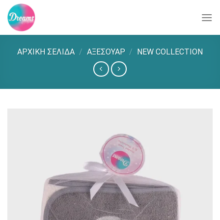
Skip
to
content
ΑΡΧΙΚΉ ΣΕΛΊΔΑ
/
ΑΞΕΣΟΥΑΡ
/
NEW COLLECTION