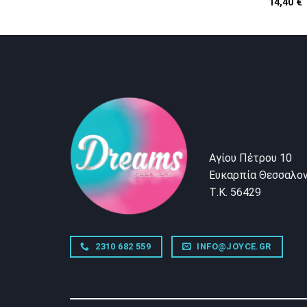
14,40
€
Αγίου Πέτρου 10
Ευκαρπία Θεσσαλον
Τ.Κ. 56429
2310 682 559
INFO@JOYCE.GR