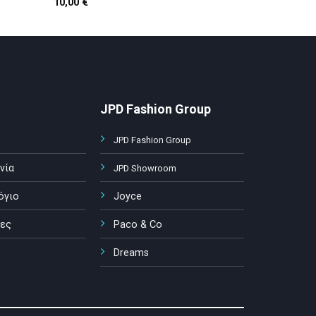
10,00
€
7,00
€
JPD Fashion Group
JPD Fashion Group
νία
JPD Showroom
όγιο
Joyce
ες
Paco & Co
Dreams