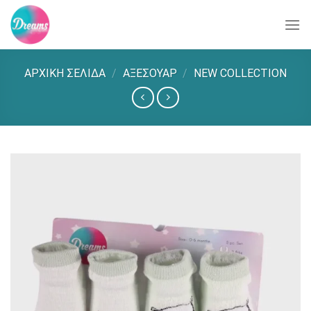
Skip
to
content
ΑΡΧΙΚΉ ΣΕΛΊΔΑ
/
ΑΞΕΣΟΥΑΡ
/
NEW COLLECTION