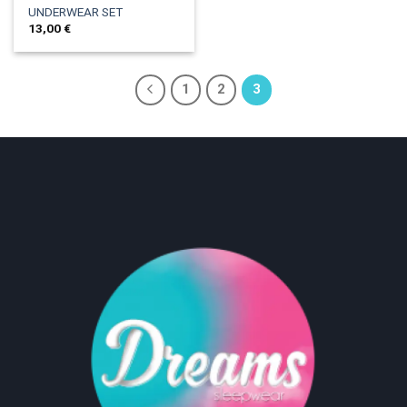
UNDERWEAR SET
13,00
€
1
2
3