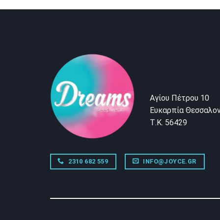
Αγίου Πέτρου 10
Ευκαρπία Θεσσαλον
Τ.Κ. 56429
2310 682 559
INFO@JOYCE.GR